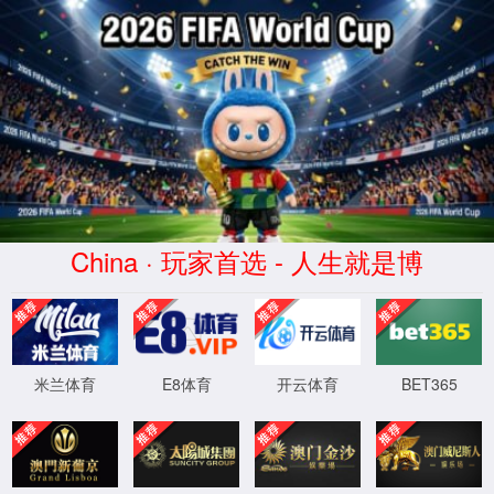
官方网站-www.2007.com-太阳
集团(股份)有限公司
13714780575
语言
English
首页
产品中心
回流焊
波峰焊
选择性波峰焊
垂直固化炉