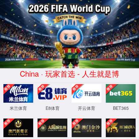
官方网站-www.2007.com-太阳
集团(股份)有限公司
13714780575
语言
English
首页
产品中心
回流焊
波峰焊
选择性波峰焊
垂直固化炉