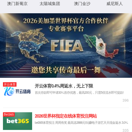
隧道炉
IC固晶机
半导体烤箱
直线电机
SMT周边设备