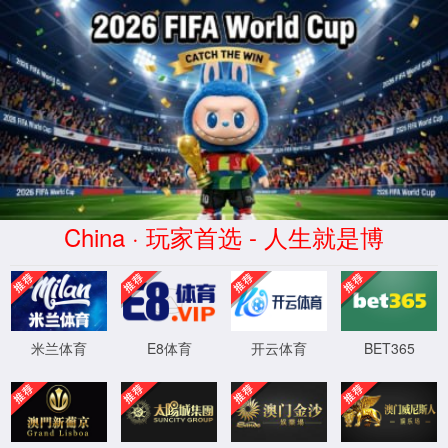
官方网站-www.2007.com-太阳
集团(股份)有限公司
13714780575
语言
English
首页
产品中心
回流焊
波峰焊
选择性波峰焊
垂直固化炉